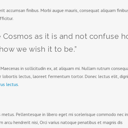
it accumsan finibus. Morbi augue mauris, consequat aliquam finibus
ficitur.
 Cosmos as it is and not confuse 
h how we wish it to be.”
. Maecenas in sollicitudin ex, at aliquam mi. Nullam rutrum consequ
r lobortis lectus, laoreet fermentum tortor. Donec lectus elit, dign
rus lectus
.
is metus. Pellentesque in libero eget mi scelerisque commodo nec in
m arcu hendrerit nisi, Orci varius natoque penatibus et magnis dis