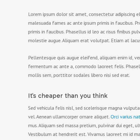
Lorem ipsum dolor sit amet, consectetur adipiscing e
malesuada fames ac ante ipsum primis in faucibus. P
primis in faucibus. Phasellus id leo ac risus finibus pul
molestie augue. Aliquam erat volutpat. Etiam at lacus
Pellentesque quis augue eleifend, aliquam enim id, ven
fermentum ac ante a, commodo laoreet felis. Phasellu
mollis sem, porttitor sodales libero nisi sed erat.
It’s cheaper than you think
Sed vehicula felis nisl, sed scelerisque magna vulput
vel. Aenean ullamcorper ornare aliquet.
Orci varius n
mus. Aliquam sed massa pretium, pulvinar dui eget, ult
Vestibulum at hendrerit est. Vivamus laoreet mi id 