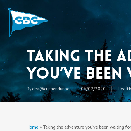
Skip
to
main
content
Taking the 
you’ve been 
By
dev@cushendunbc
06/02/2020
Health
Home
»
Taking the adventure you’ve been waiting fo