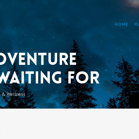
Home
M
adventure
waiting for
 & Wellness
r