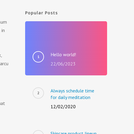
Popular Posts
psum
 in
Hello world!
,
 arcu
22/06/2023
Always schedule time
for daily meditation
uat
12/02/2020
Skincare product lineup