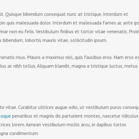
lit. Quisque bibendum consequat nunc at tristique. Interdum et
roin quis malesuada dolor. Interdum et malesuada fames ac ante i
vinar non eu felis. Vestibulum finibus et tortor vitae venenatis. Proin
 bibendum, lobortis mauris vitae, sollicitudin ipsum.
enatis risus. Mauris a maximus nisl, quis faucibus eros. Nam eros ex
s ac nibh tellus. Aliquam blandit, magna a tristique luctus, metus
ate vitae. Curabitur ultrices augue odio, ut vestibulum purus conseq
atoque
penatibus et magnis dis parturient montes, nascetur ridiculus
rices lorem. Aenean vestibulum mollis arcu, in dapibus tortor.
magna condimentum.